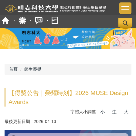
跳
到
主
要
內
容
區
首頁
師生榮譽
【得獎公告｜榮耀時刻】2026 MUSE Design
Awards
字體大小調整
小
中
大
最後更新日期 :
2026-04-13