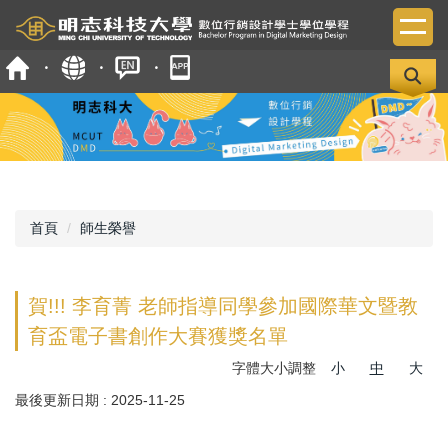
跳
到
主
要
內
容
區
首頁
師生榮譽
賀!!! 李育菁 老師指導同學參加國際華文暨教
育盃電子書創作大賽獲獎名單
字體大小調整
小
中
大
最後更新日期 :
2025-11-25