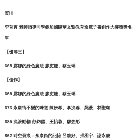
賀!!!
李育菁 老師指導同學參加國際華文暨教育盃電子書創作大賽獲獎名
單
【優等三】
665 露娜的綠色魔法 廖吏婕、蔡玉琳
【佳作】
665 露娜的綠色魔法 廖吏婕、蔡玉琳
673 永康街不變的味道 陳妍希、李泱蓉、吳諼、林聖珈
685 流浪動物 彭鈞儒、王怡蓉、廖笠彤
862 時空裂痕：永康街的記憶 呂馥好、張丞宇、謝永慶