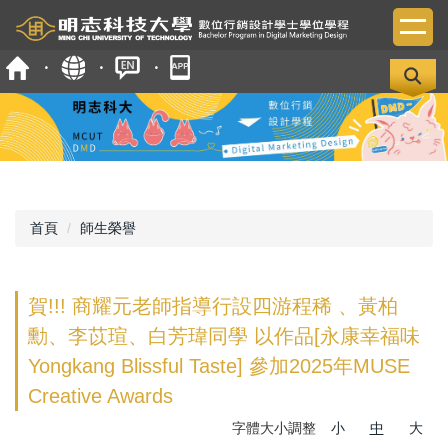
跳
到
主
要
內
容
區
首頁
師生榮譽
賀!!! 商耀元老師指導行設四游程稀 、黃柏
勳、李苡瑄、白芳瑋同學 以作品[永康幸福味
Yongkang Blissful Taste] 參加2025年MUSE
Creative Awards
字體大小調整
小
中
大