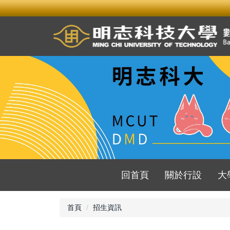
跳
到
主
要
內
容
區
回首頁
關於行設
大
首頁
招生資訊