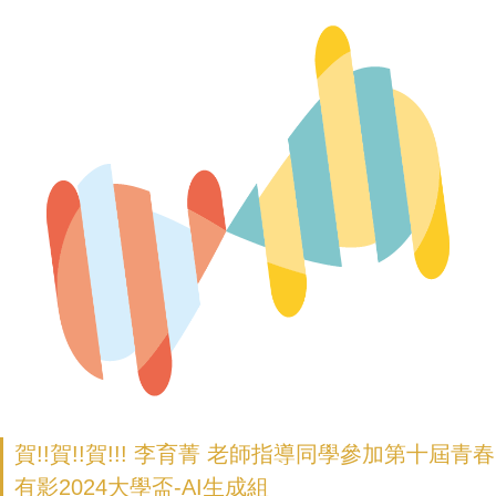
賀!!賀!!賀!!! 李育菁 老師指導同學參加第十屆青春
有影2024大學盃-AI生成組